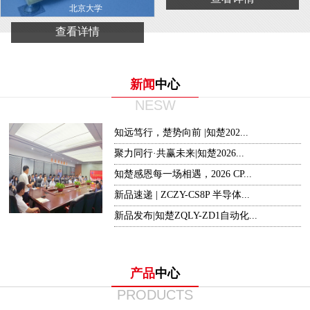
北京大学
查看详情
新闻
中心
NESW
知远笃行，楚势向前 |知楚202...
聚力同行·共赢未来|知楚2026...
知楚感恩每一场相遇，2026 CP...
新品速递 | ZCZY-CS8P 半导体...
新品发布|知楚ZQLY-ZD1自动化...
产品
中心
PRODUCTS