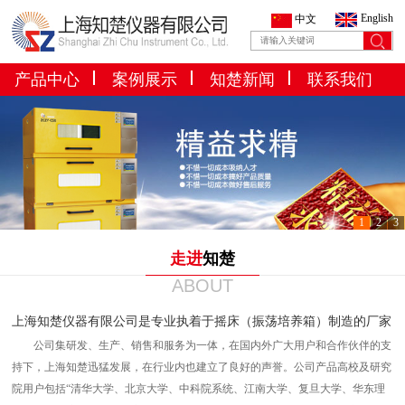
English
中文
产品中心
案例展示
知楚新闻
联系我们
1
2
3
走进
知楚
ABOUT
上海知楚仪器有限公司是专业执着于摇床（振荡培养箱）制造的厂家
公司集研发、生产、销售和服务为一体，在国内外广大用户和合作伙伴的支
持下，上海知楚迅猛发展，在行业内也建立了良好的声誉。公司产品高校及研究
院用户包括“清华大学、北京大学、中科院系统、江南大学、复旦大学、华东理