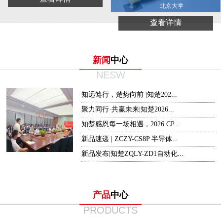
北京大学
查看详情
新闻
中心
NESW
知远笃行，楚势向前 |知楚202...
聚力同行·共赢未来|知楚2026...
知楚感恩每一场相遇，2026 CP...
新品速递 | ZCZY-CS8P 半导体...
新品发布|知楚ZQLY-ZD1自动化...
产品
中心
PRODUCTS