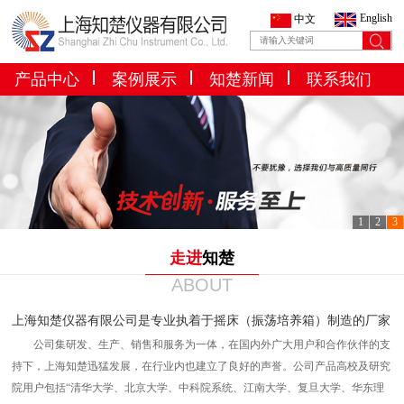
English
中文
产品中心
案例展示
知楚新闻
联系我们
1
2
3
走进
知楚
ABOUT
上海知楚仪器有限公司是专业执着于摇床（振荡培养箱）制造的厂家
公司集研发、生产、销售和服务为一体，在国内外广大用户和合作伙伴的支
持下，上海知楚迅猛发展，在行业内也建立了良好的声誉。公司产品高校及研究
院用户包括“清华大学、北京大学、中科院系统、江南大学、复旦大学、华东理